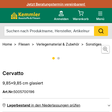
3D-Raumvisualisierung
Jetzt Beratungstermin vereinbaren!
Fliesen-Kemmler AR-App
Wedi
Kemmler-Partner
Highlight des Monats Fliesenserie Paladina
Gutjahr
Neu im Onlineshop?
Anmelden
Warenkorb
Menü
Ihr Fliesentyp
Otto
Mein Konto
Home
Fliesen
Verlegematerial & Zubehör
Sonstiges
Meistverkaufte Produkte
Unsere Kemmler-Marke
Cervatto
9,85x9,85 cm glasiert
Art.Nr
:
5005700196
Lagerbestand
in den Niederlassungen prüfen