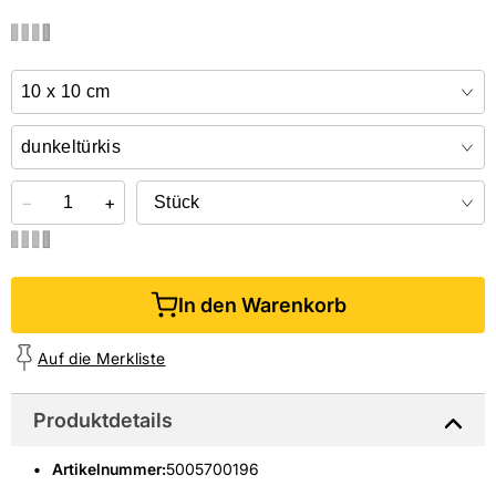
NIEDERLASSUNGEN
Online kaufen &
kostenlos
in der Niederlassung abholen
−
+
In den Warenkorb
Auf die Merkliste
Produktdetails
Artikelnummer
:
5005700196