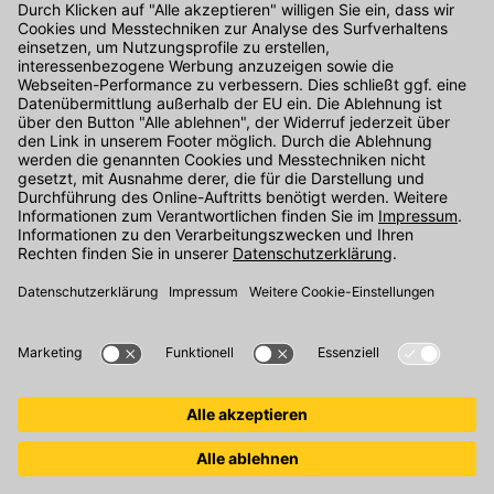
Kontakt
Unser Onlineshop Team ist montags bis freitags von 08:00 - 17:00
Uhr unter der Telefonnummer
07071 / 151-151
für Sie erreichbar.
Alternativ können Sie unser
Kontaktformular
nutzen.
Den Kontakt direkt in unsere Niederlassungen finden Sie
hier
.
Oder über unseren
Chat
.
Folgen Sie uns auf
: