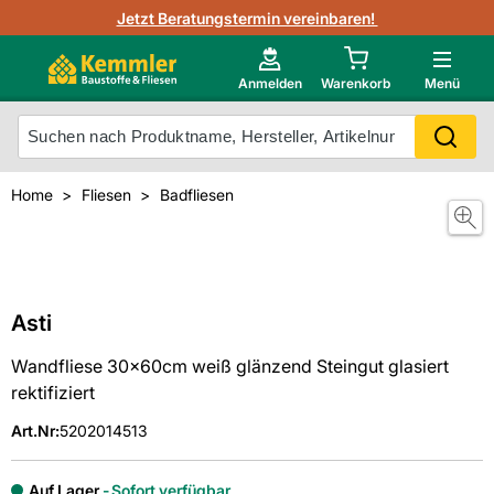
3D-Raumvisualisierung
Jetzt Beratungstermin vereinbaren!
Fliesen-Kemmler AR-App
Wedi
Kemmler-Partner
Highlight des Monats Fliesenserie Paladina
Gutjahr
Neu im Onlineshop?
Anmelden
Warenkorb
Menü
Ihr Fliesentyp
Otto
Mein Konto
Home
Fliesen
Badfliesen
Meistverkaufte Produkte
Unsere Kemmler-Marke
Asti
Wandfliese 30x60cm weiß glänzend Steingut glasiert
rektifiziert
Art.Nr
:
5202014513
Auf Lager
Sofort verfügbar