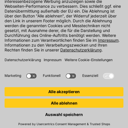
Kontakt
Unser Onlineshop Team ist montags bis freitags von 08:00 - 17:00
Uhr unter der Telefonnummer
07071 / 151-151
für Sie erreichbar.
Alternativ können Sie unser
Kontaktformular
nutzen.
Den Kontakt direkt in unsere Niederlassungen finden Sie
hier
.
Oder über unseren
Chat
.
Folgen Sie uns auf
: