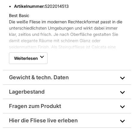
Artikelnummer
:
5202014513
Best Basic
Die weiße Fliese im modernen Rechteckformat passt in die
unterschiedlichsten Umgebungen und wirkt dabei immer
klar, zeitlos und frisch. Je nach Oberfläche gestalten Sie
damit elegante Räume mit schönem Glanz oder
seidenmattem Finish. Als Steingutfliese ist Calcata eine
klassische Wandfliese. Sie eignet sich ideal für Bad und WC
Weiterlesen
und kann mit einer Vielzahl aktueller Bodenflesen und
Dekorelemente kombiniert werden.
Gewicht & techn. Daten
Lagerbestand
Abriebgruppe: sehr leichte Beanspruchung
Fragen zum Produkt
Art: Uni
Sie haben Fragen zu diesem Produkt? Nutzen Sie den
Hier die Fliese live erleben
Farbe: weiß
folgenden Link um direkt zum Kontaktformular
weitergeleitet zu werden. Wir werden Ihre Anfrage