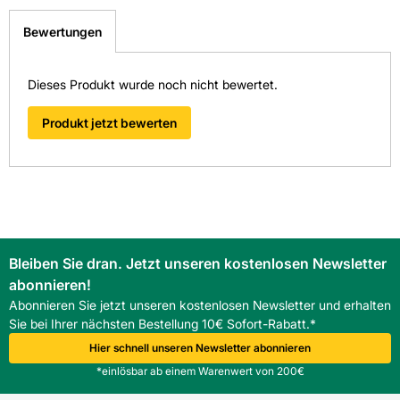
Diese Fliese ist in folgenden Niederlassungen für
Format: 30 x 60 cm
schnellstmöglich bearbeiten.
Sie ausgestellt:
> Fragen zum Produkt
Bewertungen
Format Text: andere
Fliesen-Kemmler Balingen
Dieses Produkt wurde noch nicht bewertet.
Fliesen-Kemmler Donaueschingen
Frostbeständig: Nein
Fliesen-Kemmler Ettlingen
Produkt jetzt bewerten
Material: Steingut glasiert
Fliesen-Kemmler Metzingen
Überzeugen Sie sich von unseren Qualitätsfliesen direkt vor
Oberfläche: glänzend
Ort. Finden Sie hier Ihre nächste Kemmler
Fliesenausstellung.
> Zu unseren Niederlassungen
Pflegeintensität: normal
Bleiben Sie dran. Jetzt unseren kostenlosen Newsletter
Rektifizierung: Ja
abonnieren!
Abonnieren Sie jetzt unseren kostenlosen Newsletter und erhalten
Stärke: 8
Sie bei Ihrer nächsten Bestellung 10€ Sofort-Rabatt.*
Hier schnell unseren Newsletter abonnieren
Verwendung Boden: Nein
*einlösbar ab einem Warenwert von 200€
Verwendung Wand: Ja