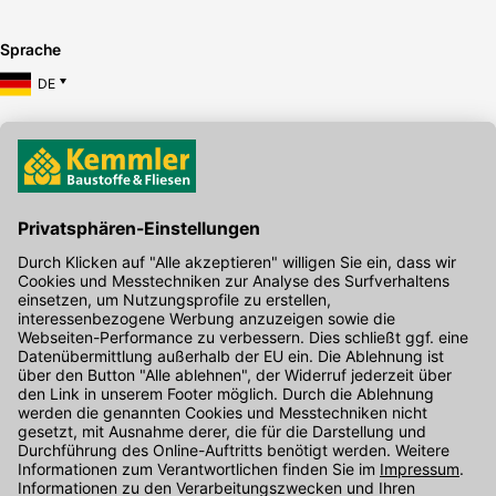
Sprache
DE
Hier gibt's die kostenlose App
Kontakt
Unser Onlineshop Team ist montags bis freitags von 08:00 - 17:00
Uhr unter der Telefonnummer
07071 / 151-151
für Sie erreichbar.
Alternativ können Sie unser
Kontaktformular
nutzen.
Den Kontakt direkt in unsere Niederlassungen finden Sie
hier
.