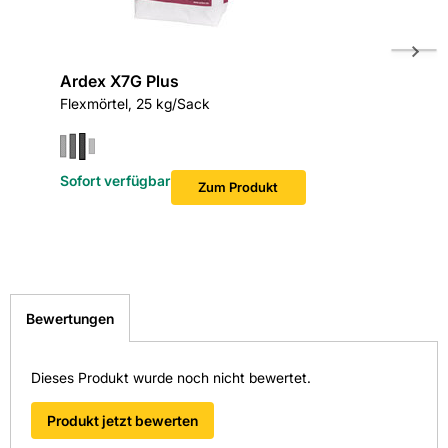
Ardex X7G Plus
ARDEX 
Flexmörtel, 25 kg/Sack
25 kg Sa
Sofort verfügbar
Sofort v
Zum Produkt
Bewertungen
Dieses Produkt wurde noch nicht bewertet.
Produkt jetzt bewerten