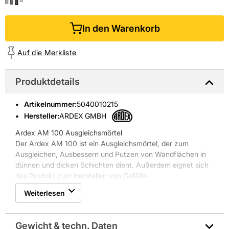
In den Warenkorb
Auf die Merkliste
Produktdetails
Artikelnummer
:
5040010215
Hersteller:
ARDEX GMBH
Ardex AM 100 Ausgleichsmörtel
Der Ardex AM 100 ist ein Ausgleichsmörtel, der zum
Ausgleichen, Ausbessern und Putzen von Wandflächen in
dünnen und dicken Schichten dient. Außerdem eignet sich
das Produkt zum Herstellen von Gefälle-
Ausgleichsschichten und zum Ausbessern von
Weiterlesen
Bodenflächen aus Beton und Zementestrich sowie zur
Aufnahme von Fliesen- und Plattenbelägen. Der Ardex AM
100 findet Anwendung im Innen-, Außen- und
Gewicht & techn. Daten