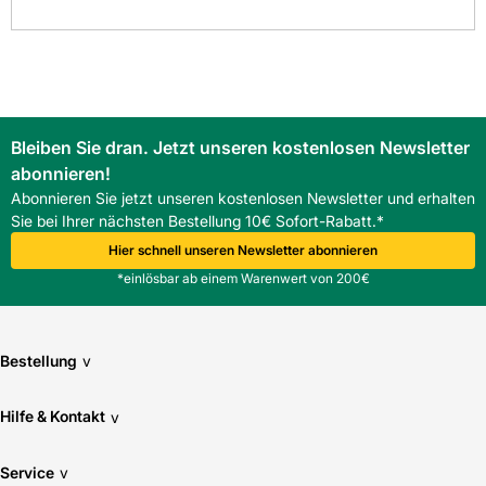
Fliesen-Kemmler Metzingen
Fliesen-Kemmler Münsingen
Rektifizierung: Nein
Fliesen-Kemmler Stuttgart-Wangen
Überzeugen Sie sich von unseren Qualitätsfliesen direkt vor
Stärke: 8
Ort. Finden Sie hier Ihre nächste Kemmler
Fliesenausstellung.
> Zu unseren Niederlassungen
Bleiben Sie dran. Jetzt unseren kostenlosen Newsletter
Verwendung Boden: Nein
abonnieren!
Abonnieren Sie jetzt unseren kostenlosen Newsletter und erhalten
Verwendung Wand: Ja
Sie bei Ihrer nächsten Bestellung 10€ Sofort-Rabatt.*
Hier schnell unseren Newsletter abonnieren
*einlösbar ab einem Warenwert von 200€
Bestellung
v
Hilfe & Kontakt
v
Service
v