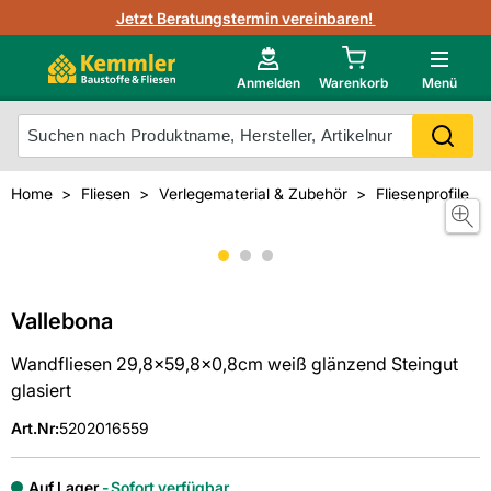
3D-Raumvisualisierung
Jetzt Beratungstermin vereinbaren!
Fliesen-Kemmler AR-App
Wedi
Kemmler-Partner
Highlight des Monats Fliesenserie Paladina
Gutjahr
Neu im Onlineshop?
Anmelden
Warenkorb
Menü
Ihr Fliesentyp
Otto
Mein Konto
Home
Fliesen
Verlegematerial & Zubehör
Fliesenprofile
Meistverkaufte Produkte
Unsere Kemmler-Marke
Vallebona
Wandfliesen 29,8x59,8x0,8cm weiß glänzend Steingut
glasiert
Art.Nr
:
5202016559
Auf Lager
Sofort verfügbar