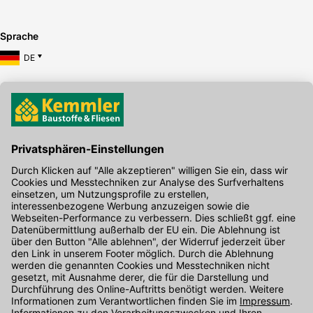
Sprache
DE
Hier gibt's die kostenlose App
Kontakt
Unser Onlineshop Team ist montags bis freitags von 08:00 - 17:00
Uhr unter der Telefonnummer
07071 / 151-151
für Sie erreichbar.
Alternativ können Sie unser
Kontaktformular
nutzen.
Den Kontakt direkt in unsere Niederlassungen finden Sie
hier
.