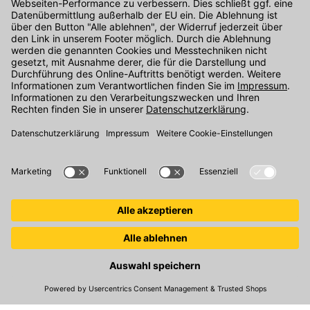
Kontakt
Unser Onlineshop Team ist montags bis freitags von 08:00 - 17:00
Uhr unter der Telefonnummer
07071 / 151-151
für Sie erreichbar.
Alternativ können Sie unser
Kontaktformular
nutzen.
Den Kontakt direkt in unsere Niederlassungen finden Sie
hier
.
Oder über unseren
Chat
.
Folgen Sie uns auf
:
© 2026 Kemmler Baustoffe GmbH