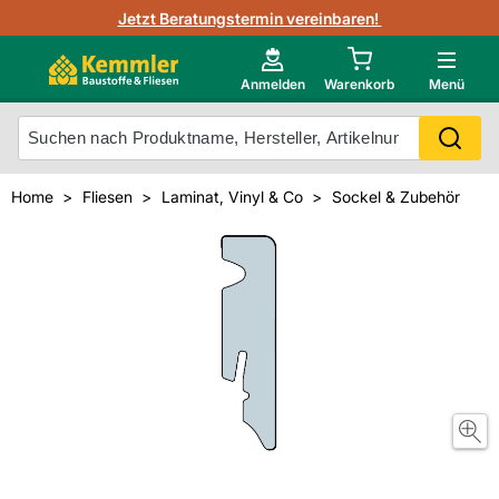
3D-Raumvisualisierung
Jetzt Beratungstermin vereinbaren!
Fliesen-Kemmler AR-App
Wedi
Kemmler-Partner
Highlight des Monats Fliesenserie Paladina
Gutjahr
Neu im Onlineshop?
Anmelden
Warenkorb
Menü
Ihr Fliesentyp
Otto
Mein Konto
Home
Fliesen
Laminat, Vinyl & Co
Sockel & Zubehör
Meistverkaufte Produkte
Unsere Kemmler-Marke