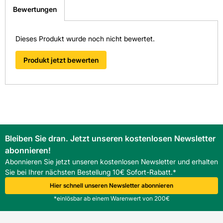
Sie ausgestellt:
> Fragen zum Produkt
Bewertungen
Frostbeständig: Nein
Fliesen-Kemmler Balingen
Dieses Produkt wurde noch nicht bewertet.
Material: Vinyl
Überzeugen Sie sich von unseren Qualitätsfliesen direkt vor
Ort. Finden Sie hier Ihre nächste Kemmler
Produkt jetzt bewerten
Fliesenausstellung.
Optik: Holz
> Zu unseren Niederlassungen
Pflegeintensität: normal
Rektifizierung: Nein
Bleiben Sie dran. Jetzt unseren kostenlosen Newsletter
Stärke: 14
abonnieren!
Abonnieren Sie jetzt unseren kostenlosen Newsletter und erhalten
Verwendung Boden: Ja
Sie bei Ihrer nächsten Bestellung 10€ Sofort-Rabatt.*
Hier schnell unseren Newsletter abonnieren
Verwendung Wand: Nein
*einlösbar ab einem Warenwert von 200€