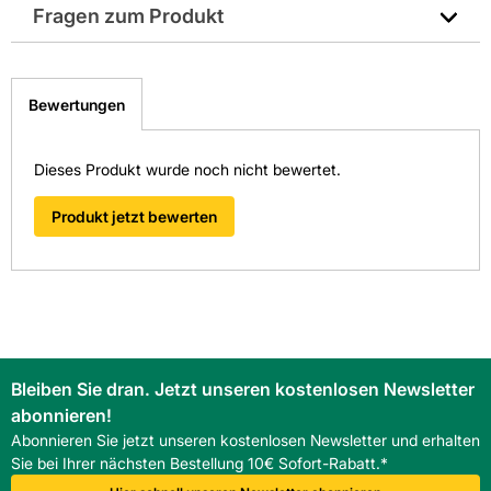
Fragen zum Produkt
EAN: 4005734545212
Sie haben Fragen zu diesem Produkt? Nutzen Sie den
folgenden Link um direkt zum Kontaktformular
Bewertungen
weitergeleitet zu werden. Wir werden Ihre Anfrage
schnellstmöglich bearbeiten.
> Fragen zum Produkt
Dieses Produkt wurde noch nicht bewertet.
Produkt jetzt bewerten
Bleiben Sie dran. Jetzt unseren kostenlosen Newsletter
abonnieren!
Abonnieren Sie jetzt unseren kostenlosen Newsletter und erhalten
Sie bei Ihrer nächsten Bestellung 10€ Sofort-Rabatt.*