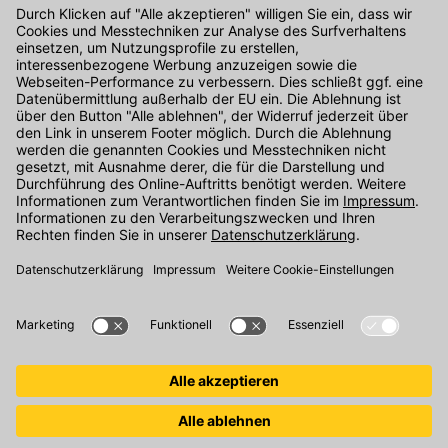
Kontakt
Unser Onlineshop Team ist montags bis freitags von 08:00 - 17:00
Uhr unter der Telefonnummer
07071 / 151-151
für Sie erreichbar.
Alternativ können Sie unser
Kontaktformular
nutzen.
Den Kontakt direkt in unsere Niederlassungen finden Sie
hier
.
Oder über unseren
Chat
.
Folgen Sie uns auf
: