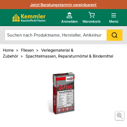
3D-Raumvisualisierung
Jetzt Beratungstermin vereinbaren!
Fliesen-Kemmler AR-App
Wedi
Kemmler-Partner
Highlight des Monats Fliesenserie Paladina
Gutjahr
Neu im Onlineshop?
Anmelden
Warenkorb
Menü
Ihr Fliesentyp
Otto
Mein Konto
Home
Fliesen
Verlegematerial &
Zubehör
Spachtelmassen, Reparaturmörtel & Bindemittel
Meistverkaufte Produkte
Unsere Kemmler-Marke