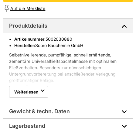
Auf die Merkliste
Produktdetails
Artikelnummer
:
5002030880
Hersteller:
Sopro Bauchemie GmbH
Selbstnivellierende, pumpfähige, schnell erhärtende,
zementäre Universalfließspachtelmasse mit optimalem
Fließverhalten. Besonders zur dünnschichtigen
Untergrundvorbereitung bei anschließender Verlegung
großformatiger Beläge.
* Innen, Boden
Weiterlesen
* Schichtdicke: 1  15 mm
* Schnell trocknend
Gewicht & techn. Daten
Lagerbestand
Hersteller-Art.-Nr.: 7754525