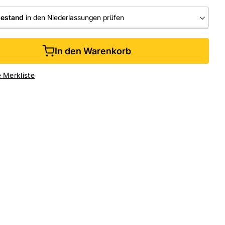
bestand
in den Niederlassungen prüfen
RLASSUNGEN
In den Warenkorb
ine kaufen &
kostenlos
in der Niederlassung abholen
e Merkliste