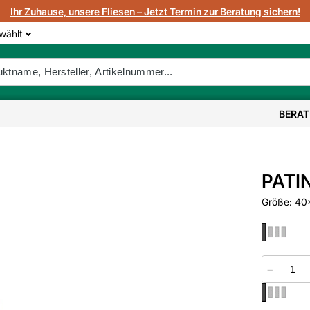
Ihr Zuhause, unsere Fliesen – Jetzt Termin zur Beratung sichern!
wählt
BERA
PATIN
Größe: 4
−