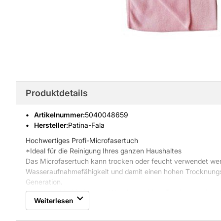
Produktdetails
Artikelnummer
:
5040048659
Hersteller:
Patina-Fala
Hochwertiges Profi-Microfasertuch
*Ideal für die Reinigung Ihres ganzen Haushaltes
Das Microfasertuch kann trocken oder feucht verwendet wer
Wasseraufnahmefähigkeit und damit einen hohen Trocknungs
Generation.
Waschbar bis 90°C in der Waschmaschine, Trocknergeeignet.
Weiterlesen