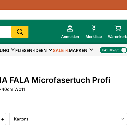
Anmelden
Merkliste
Warenkorb
TUNG
FLIESEN-IDEEN
SALE %
MARKEN
Inkl. MwSt.
Mein Warenkorb
Gesamtsumme
€
inkl. MwSt.
A FALA Microfasertuch Profi
Zur Kasse
0x40cm W011
>
Zum Warenkorb
+