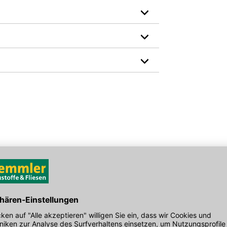
EAN: 2050400486599, 4002849003132
den Link um direkt zum Kontaktformular
möglich bearbeiten.