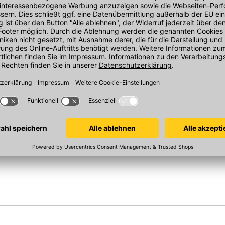
dpad
Patina Fala Handpad
PATINA FALA 
 braun
250x120 mm, W201, weiß
Handpad
Größe: 25x12c
Sofort verfügbar
Sofort verfügba