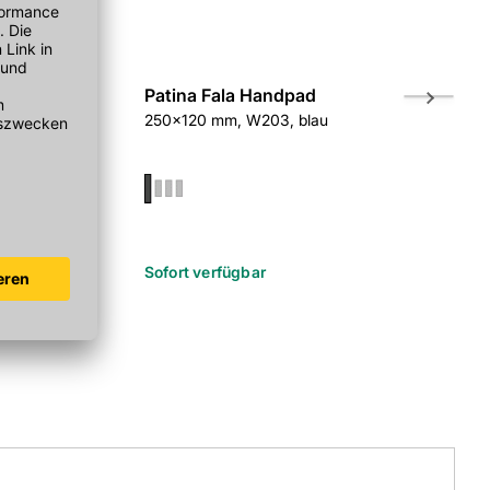
Flecken-
Patina Fala Handpad
PATINA FA
250x120 mm, W203, blau
Stielaufn
m W206
Größe: 24x
r
Sofort verfügbar
Sofort verf