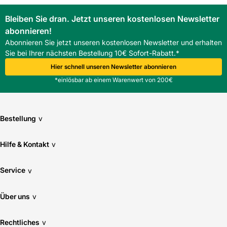
Fliesen-Kemmler Fellbach
Bleiben Sie dran. Jetzt unseren kostenlosen Newsletter
Pflegeintensität: normal
Fliesen-Kemmler Heilbronn
abonnieren!
Abonnieren Sie jetzt unseren kostenlosen Newsletter und erhalten
Fliesen-Kemmler Horb
Rektifizierung: Ja
Sie bei Ihrer nächsten Bestellung 10€ Sofort-Rabatt.*
Fliesen-Kemmler Metzingen
Hier schnell unseren Newsletter abonnieren
Stärke: 20
Fliesen-Kemmler Münsingen
*einlösbar ab einem Warenwert von 200€
Fliesen-Kemmler Neu-Ulm
Trittsicherheit: R11/C
Fliesen-Kemmler Nürtingen
Bestellung
v
Verwendung Boden: Ja
Fliesen-Kemmler Pforzheim-Nord
Fliesen-Kemmler Schorndorf
Hilfe & Kontakt
v
Fliesen-Kemmler Stammheim
Service
v
Fliesen-Kemmler Stuttgart-Wangen
Fliesen-Kemmler Tübingen
Über uns
v
Überzeugen Sie sich von unseren Qualitätsfliesen direkt vor
Ort. Finden Sie hier Ihre nächste Kemmler
Rechtliches
v