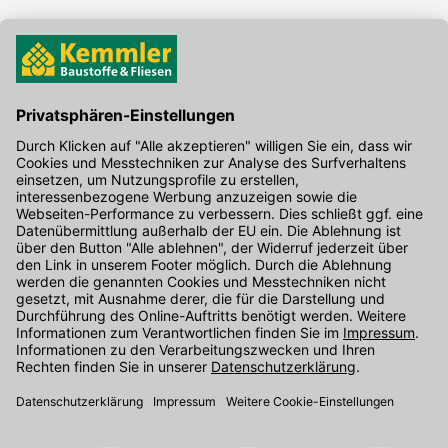
Hier gibt's die kostenlose App
Kontakt
Unser Onlineshop Team ist montags bis freitags von 08:00 - 17:00
Uhr unter der Telefonnummer
07071 / 151-151
für Sie erreichbar.
Alternativ können Sie unser
Kontaktformular
nutzen.
Den Kontakt direkt in unsere Niederlassungen finden Sie
hier
.
Oder über unseren
Chat
.
Folgen Sie uns auf
: