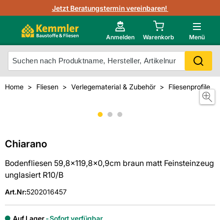
3D-Raumvisualisierung
Jetzt Beratungstermin vereinbaren!
Fliesen-Kemmler AR-App
Wedi
Kemmler-Partner
Highlight des Monats Fliesenserie Paladina
Gutjahr
Neu im Onlineshop?
Anmelden
Warenkorb
Menü
Ihr Fliesentyp
Otto
Mein Konto
Home
Fliesen
Verlegematerial & Zubehör
Fliesenprofile
Meistverkaufte Produkte
Unsere Kemmler-Marke
Chiarano
Bodenfliesen 59,8x119,8x0,9cm braun matt Feinsteinzeug
unglasiert R10/B
Art.Nr
:
5202016457
Auf Lager
Sofort verfügbar