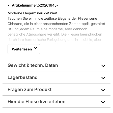
Artikelnummer
:
5202016457
Moderne Eleganz neu definiert
Tauchen Sie ein in die zeitlose Eleganz der Fliesenserie
Chiarano, die in einer ansprechenden Zementoptik gestaltet
ist und jedem Raum eine moderne, aber dennoch
behagliche Atmosphäre verleiht. Die Fliesen beeindrucken
durch ihre harmonische Farbgebung und ihre subtile, aber
raffinierte Struktur. Die vielseitige Ästhetik von Chiarano
Weiterlesen
ermöglicht unzählige Gestaltungsmöglichkeiten.
Kombinieren Sie sie mit natürlichen Holzelementen für ein
warmes, organisches Ambiente oder mit metallischen
Gewicht & techn. Daten
Akzenten für einen coolen, industriellen Look. Ihre robuste
Beschaffenheit und die einfache Pflege machen sie zudem
besonders praktisch und langlebig.
Lagerbestand
Art: Uni
Fragen zum Produkt
Farbe: braun
Sie haben Fragen zu diesem Produkt? Nutzen Sie den
Hier die Fliese live erleben
Format: 60 x 120 cm
folgenden Link um direkt zum Kontaktformular
weitergeleitet zu werden. Wir werden Ihre Anfrage