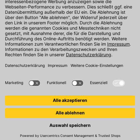
Kontakt
Unser Onlineshop Team ist montags bis freitags von 08:00 - 17:00
Uhr unter der Telefonnummer
07071 / 151-151
für Sie erreichbar.
Alternativ können Sie unser
Kontaktformular
nutzen.
Den Kontakt direkt in unsere Niederlassungen finden Sie
hier
.
Oder über unseren
Chat
.
Folgen Sie uns auf
: