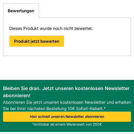
Diese Fliese ist in folgenden Niederlassungen für
Format Text: xl
schnellstmöglich bearbeiten.
Sie ausgestellt:
> Fragen zum Produkt
Bewertungen
Frostbeständig: Ja
Fliesen-Kemmler Balingen
Dieses Produkt wurde noch nicht bewertet.
Fliesen-Kemmler Horb
Material: Feinsteinzeug unglasiert
Fliesen-Kemmler Metzingen
Produkt jetzt bewerten
Oberfläche: matt
Fliesen-Kemmler Münsingen
Fliesen-Kemmler Stuttgart-Wangen
Optik: Zement
Fliesen-Kemmler Tübingen
Überzeugen Sie sich von unseren Qualitätsfliesen direkt vor
Pflegeintensität: normal
Ort. Finden Sie hier Ihre nächste Kemmler
Fliesenausstellung.
> Zu unseren Niederlassungen
Bleiben Sie dran. Jetzt unseren kostenlosen Newsletter
Rektifizierung: Ja
abonnieren!
Abonnieren Sie jetzt unseren kostenlosen Newsletter und erhalten
Stärke: 9
Sie bei Ihrer nächsten Bestellung 10€ Sofort-Rabatt.*
Hier schnell unseren Newsletter abonnieren
Trittsicherheit: R10/B
*einlösbar ab einem Warenwert von 200€
Verwendung Boden: Ja