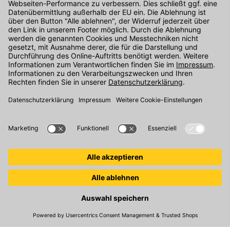
Kontakt
Unser Onlineshop Team ist montags bis freitags von 08:00 - 17:00
Uhr unter der Telefonnummer
07071 / 151-151
für Sie erreichbar.
Alternativ können Sie unser
Kontaktformular
nutzen.
Den Kontakt direkt in unsere Niederlassungen finden Sie
hier
.
Oder über unseren
Chat
.
Folgen Sie uns auf
:
© 2026 Kemmler Baustoffe GmbH