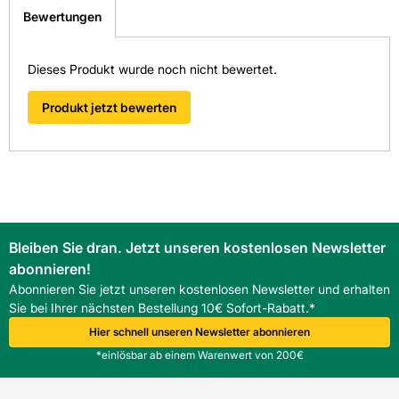
Sie ausgestellt:
> Fragen zum Produkt
Bewertungen
Optik: Holz
Fliesen-Kemmler Aalen
Dieses Produkt wurde noch nicht bewertet.
Fliesen-Kemmler Ettlingen
Stärke: 21 mm
Fliesen-Kemmler Heilbronn
Produkt jetzt bewerten
Verwendung Wand: Ja
Fliesen-Kemmler Metzingen
Fliesen-Kemmler Münsingen
Fliesen-Kemmler Nürtingen
Fliesen-Kemmler Pforzheim-Nord
Fliesen-Kemmler Stammheim
Bleiben Sie dran. Jetzt unseren kostenlosen Newsletter
abonnieren!
Überzeugen Sie sich von unseren Qualitätsfliesen direkt vor
Abonnieren Sie jetzt unseren kostenlosen Newsletter und erhalten
Ort. Finden Sie hier Ihre nächste Kemmler
Sie bei Ihrer nächsten Bestellung 10€ Sofort-Rabatt.*
Fliesenausstellung.
> Zu unseren Niederlassungen
Hier schnell unseren Newsletter abonnieren
*einlösbar ab einem Warenwert von 200€