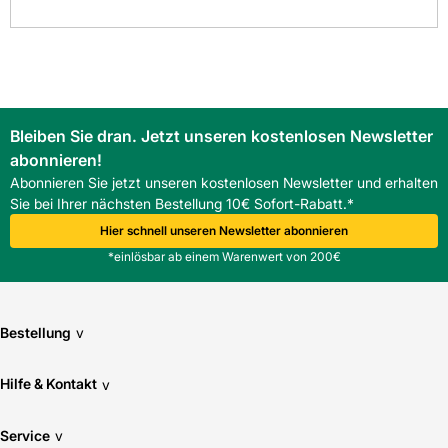
Fliesen-Kemmler Heilbronn
Fliesen-Kemmler Horb
Optik: Naturstein
Fliesen-Kemmler Metzingen
Pflegeintensität: normal
Fliesen-Kemmler Münsingen
Fliesen-Kemmler Oberndorf
Bleiben Sie dran. Jetzt unseren kostenlosen Newsletter
Stärke: 8
Fliesen-Kemmler Tübingen
abonnieren!
Abonnieren Sie jetzt unseren kostenlosen Newsletter und erhalten
Verwendung Boden: Nein
Überzeugen Sie sich von unseren Qualitätsfliesen direkt vor
Sie bei Ihrer nächsten Bestellung 10€ Sofort-Rabatt.*
Ort. Finden Sie hier Ihre nächste Kemmler
Hier schnell unseren Newsletter abonnieren
Verwendung Wand: Ja
Fliesenausstellung.
> Zu unseren Niederlassungen
*einlösbar ab einem Warenwert von 200€
Bestellung
v
Hilfe & Kontakt
v
Service
v