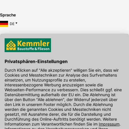
Sprache
DE
Hier gibt's die kostenlose App
Kontakt
Unser Onlineshop Team ist montags bis freitags von 08:00 - 17:00
Uhr unter der Telefonnummer
07071 / 151-151
für Sie erreichbar.
Alternativ können Sie unser
Kontaktformular
nutzen.
Den Kontakt direkt in unsere Niederlassungen finden Sie
hier
.