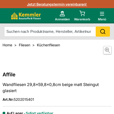
3D-Raumvisualisierung
Jetzt Beratungstermin vereinbaren!
Fliesen-Kemmler AR-App
Wedi
Kemmler-Partner
Highlight des Monats Fliesenserie Paladina
Gutjahr
Neu im Onlineshop?
Anmelden
Warenkorb
Menü
Ihr Fliesentyp
Otto
Mein Konto
Home
Fliesen
Küchenfliesen
Meistverkaufte Produkte
Unsere Kemmler-Marke
Affile
Wandfliesen 29,8x59,8x0,8cm beige matt Steingut
glasiert
Art.Nr
:
5202015401
Auf Lager
Sofort verfügbar